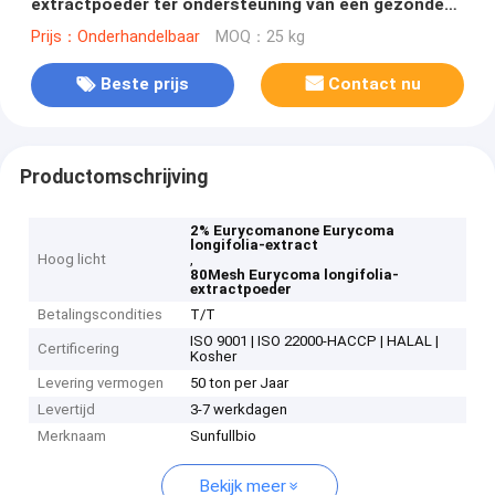
extractpoeder ter ondersteuning van een gezonde
immuunrespons
Prijs：Onderhandelbaar
MOQ：25 kg
Beste prijs
Contact nu
Productomschrijving
2% Eurycomanone Eurycoma
longifolia-extract
Hoog licht
,
80Mesh Eurycoma longifolia-
extractpoeder
Betalingscondities
T/T
ISO 9001 | ISO 22000-HACCP | HALAL |
Certificering
Kosher
Levering vermogen
50 ton per Jaar
Levertijd
3-7 werkdagen
Merknaam
Sunfullbio
Bekijk meer