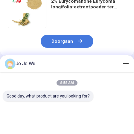
2% Eurycomanone Eurycoma
longifolia-extractpoeder ter
ondersteuning van een gezonde
immuunrespons
Doorgaan
Jo Jo Wu
Geadviseerde Producten
8:58 AM
Good day, what product are you looking for?
Tongkat Ali Extract
Tongkat Ali Extract
0,5% Eurycom
1% Eurycomanone /
5% Eurycomanonen /
Anti Koortsige