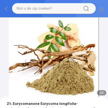
2
/
2
2% Eurycomanone Eurycoma longifolia-