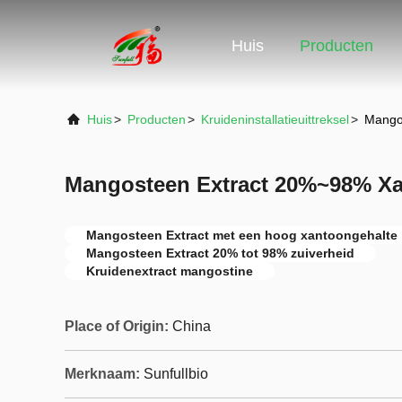
Huis
Producten
Huis
>
Producten
>
Kruideninstallatieuittreksel
>
Mango
Mangosteen Extract 20%~98% X
Mangosteen Extract met een hoog xantoongehalte
Mangosteen Extract 20% tot 98% zuiverheid
Kruidenextract mangostine
Place of Origin:
China
Merknaam:
Sunfullbio