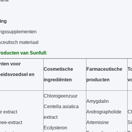
ing
ngssupplementen
ceutisch materiaal
roducten van Sunfull:
nten voor
Cosmetische
Farmaceutische
T
eidsvoedsel en
ingrediënten
producten
v
Chlorogeenzuur
Amygdalin
Centella asiatica
e extract
Andrographolide
C
extract
hee-extract
Artemisine
Si
Ecdysteron