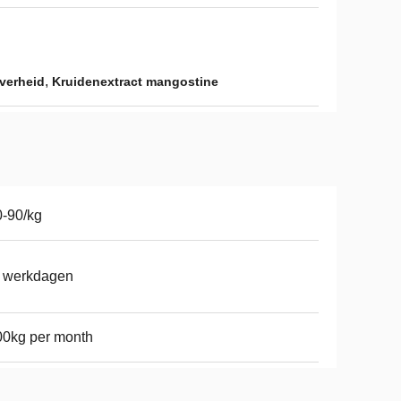
,
verheid
Kruidenextract mangostine
-90/kg
7 werkdagen
0kg per month