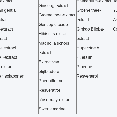
extract
Epimedium-extract
T
Ginseng-extract
an gentia
Groene thee-
Yu
Groene thee-extract
tract
extract
As
Gentiopicroside
extract
Ginkgo Biloba-
C
Hibiscus-extract
ract
extract
Magnolia schors
le extract
Huperzine A
extract
li-extract
Puerarin
Extract van
extract
Piperine
olijfbladeren
van sojabonen
Resveratrol
Paeoniflorine
Resveratrol
Rosemary-extract
Swertiamarine