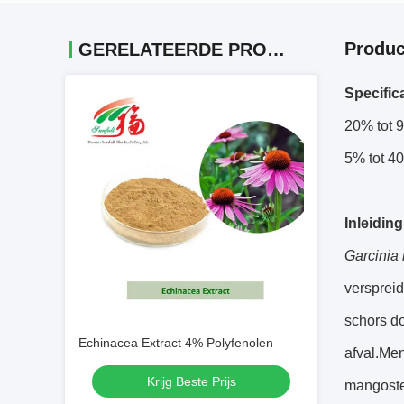
Produc
GERELATEERDE PRODUCTEN
Specifica
20% tot 
5% tot 4
Inleidin
Garcinia
verspreid
schors d
Echinacea Extract 4% Polyfenolen
afval.Men
Krijg Beste Prijs
mangostee