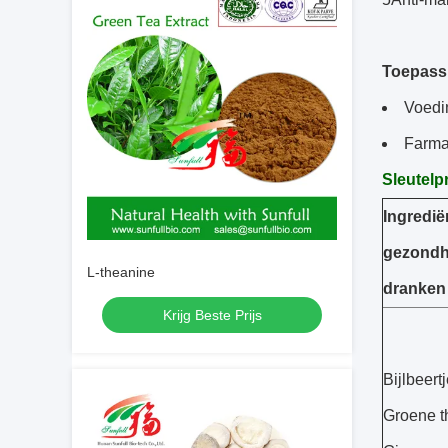
Toepass
Voedi
Farma
Sleutelp
Ingredië
gezondh
L-theanine
dranken
Krijg Beste Prijs
Bijlbeertj
Groene t