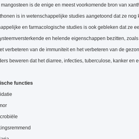
 mangosteen is de enige en meest voorkomende bron van xant
honen is in wetenschappelijke studies aangetoond dat ze nog kr
appelijke en farmacologische studies is ook gebleken dat ze 
steemversterkende en helende eigenschappen bezitten, zoals 
het verbeteren van de immuniteit en het verbeteren van de g
ers beweren dat het diarree, infecties, tuberculose, kanker en 
ische functies
idatie
umor
icrobiële
ekingsremmend
aria