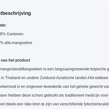
tbeschrijving
tie:
98% Xantonen
0% alfa-mangostine
g van het product
 mangostana
Mangosteen is een langzaamgroeiende tropische g
 in Thailand en andere Zuidoost-Aziatische landen.Het eetbare 
onkerrood is en ongeveer tweederde van het gehele gewicht va
sen hebben deze schors gebruikt als traditioneel medicijn voo
n bleek een rijke bron te zijn van verschillende fytochemical