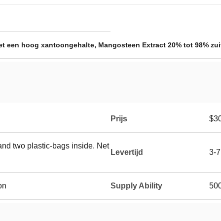
,
et een hoog xantoongehalte
Mangosteen Extract 20% tot 98% zui
Prijs
$30
nd two plastic-bags inside. Net
Levertijd
3-
on
Supply Ability
500