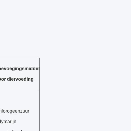
oevoegingsmiddel
oor diervoeding
hlorogeenzuur
lymarijn