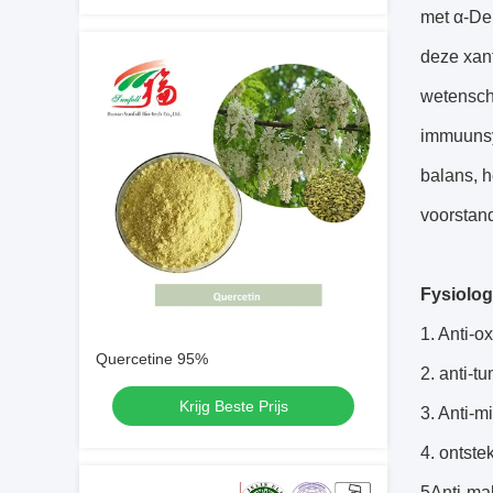
met α-De
deze xant
wetensch
immuunsy
balans, 
voorstand
Fysiolog
1. Anti-ox
Quercetine 95%
2. anti-t
Krijg Beste Prijs
3. Anti-m
4. ontst
5Anti-mal