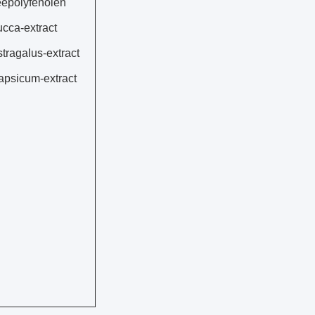
eepolyfenolen
cca-extract
tragalus-extract
apsicum-extract