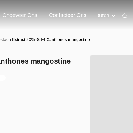
Ongeveer Ons
Contacteer Ons
Dutch
steen Extract 20%~98% Xanthones mangostine
anthones mangostine