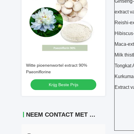
Ginseng-
extract v
Reishi-ex
Hibiscus-
Maca-ext
Milk thist
Witte pioenenwortel extract 90%
Tongkat A
Paeoniflorine
Kurkuma-
Krijg Beste Prijs
Extract 
NEEM CONTACT MET ONS OP