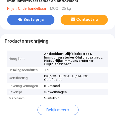
immuniteitsversterker en antioxidant
Prijs：Onderhandelbaar
MOQ：25 kg
Beste prijs
Contact nu
Productomschrijving
,
Antioxidant Olijfbladextract
,
Immuunversterker Olijfbladextract
Hoog licht
Natuurlijke Immuunversterker
Olijfbladextract
Betalingscondities
T/T
ISO/KOSHER/HALAL/HACCP
Certificering
Certificates
Levering vermogen
6T/maand
Levertijd
3-7 werkdagen
Merknaam
Sunfullbio
Bekijk meer