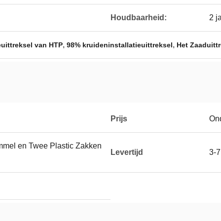
Houdbaarheid:
2 j
,
,
euittreksel van HTP
98% kruideninstallatieuittreksel
Het Zaaduittr
Prijs
On
mmel en Twee Plastic Zakken
Levertijd
3-