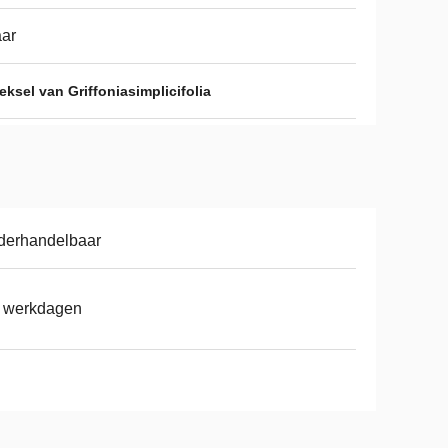
aar
eksel van Griffoniasimplicifolia
derhandelbaar
7 werkdagen