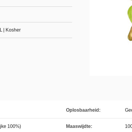
 | Kosher
Oplosbaarheid:
Ged
ijke 100%)
Maaswijdte:
10