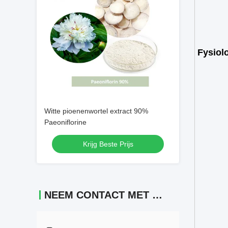
Fysiol
Witte pioenenwortel extract 90%
Paeoniflorine
Krijg Beste Prijs
NEEM CONTACT MET ONS OP