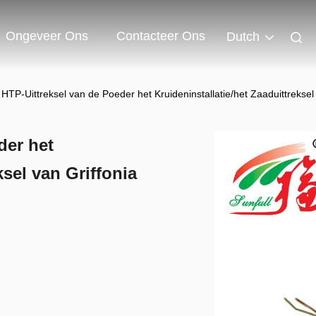
Ongeveer Ons
Contacteer Ons
Dutch
HTP-Uittreksel van de Poeder het Kruideninstallatie/het Zaaduittreksel v
der het
ksel van Griffonia