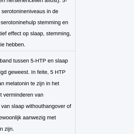
en hersenencellen aflost). 5-
serotonineniveaus in de
 serotoninehulp stemming en
ief effect op slaap, stemming,
tie hebben.
rband tussen 5-HTP en slaap
igd geweest. In feite, 5 HTP
 melatonin te zijn in het
t verminderen van
t van slaap withouthangover of
ewoonlijk aanwezig met
 zijn.