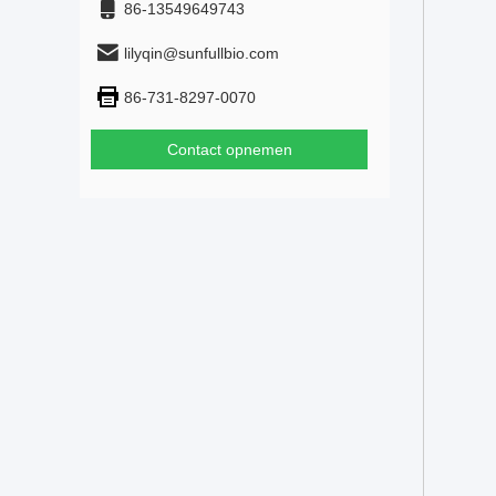
86-13549649743
lilyqin@sunfullbio.com
86-731-8297-0070
Contact opnemen