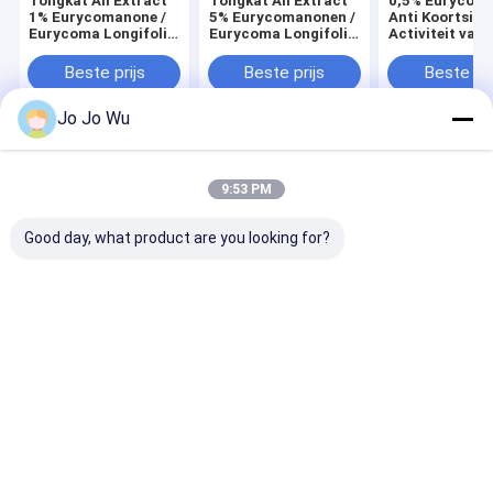
Tongkat Ali Extract
Tongkat Ali Extract
0,5% Eurycom
1% Eurycomanone /
5% Eurycomanonen /
Anti Koortsige
Eurycoma Longifolia
Eurycoma Longifolia
Activiteit van
Root Extract
Wortel Extract
UittrekselEur
longifolia Roo
Beste prijs
Beste prijs
Beste pri
Extract Powde
Jo Jo Wu
Thuis
Ongeveer
Contacteer
Desktop
ons
ons
Site
9:53 PM
Sitemap
Privacybeleid
Kwaliteit
Kruideninstallatieuittreksel
China Fabriek.Copyright ©
Good day, what product are you looking for?
2026 Hunan Sunfull Bio-Tech Co., Ltd. All Rights Reserved.
Huis
Producten
Ongeveer ons