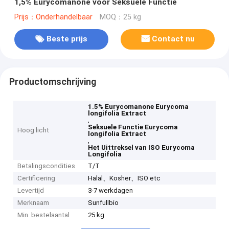
1,5% Eurycomanone voor Seksuele Functie
Prijs：Onderhandelbaar
MOQ：25 kg
Beste prijs
Contact nu
Productomschrijving
1.5% Eurycomanone Eurycoma
longifolia Extract
,
Seksuele Functie Eurycoma
Hoog licht
longifolia Extract
,
Het Uittreksel van ISO Eurycoma
Longifolia
Betalingscondities
T/T
Certificering
Halal、Kosher、ISO etc
Levertijd
3-7 werkdagen
Merknaam
Sunfullbio
Min. bestelaantal
25 kg