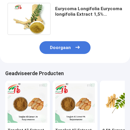
Eurycoma Longifolia Eurycoma
longifolia Extract 1,5%
Eurycomanone voor Seksuele
Functie
Doorgaan
Geadviseerde Producten