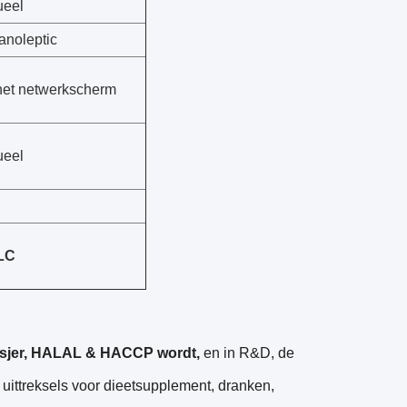
ueel
anoleptic
het netwerkscherm
ueel
LC
osjer, HALAL & HACCP wordt,
en in R&D, de
uittreksels voor dieetsupplement, dranken,