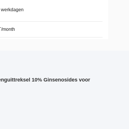
7 werkdagen
T/month
senguittreksel 10% Ginsenosides voor