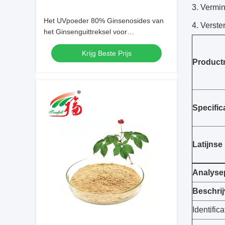
3. Vermi
Het UVpoeder 80% Ginsenosides van
4. Verste
het Ginsenguittreksel voor
Dieetsupplementen
Krijg Beste Prijs
Produc
Specific
Latijns
Analyse
Beschrij
Identifica