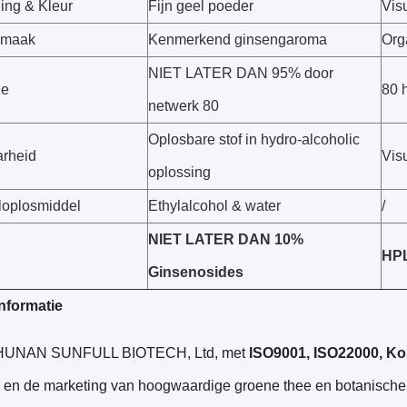
ning & Kleur
Fijn geel poeder
Vis
Smaak
Kenmerkend ginsengaroma
Org
NIET LATER DAN 95% door
ze
80 
netwerk 80
Oplosbare stof in hydro-alcoholic
rheid
Vis
oplossing
eloplosmiddel
Ethylalcohol & water
/
NIET LATER DAN 10%
HP
Ginsenosides
informatie
 HUNAN SUNFULL BIOTECH, Ltd, met
ISO9001, ISO22000, K
e en de marketing van hoogwaardige groene thee en botanische 