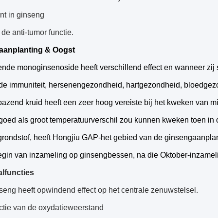
t in ginseng
 de anti-tumor functie.
aanplanting & Oogst
ende monoginsenoside heeft verschillend effect en wanneer zij 
e immuniteit, hersenengezondheid, hartgezondheid, bloedgez
bazend kruid heeft een zeer hoog vereiste bij het kweken van mil
 goed als groot temperatuurverschil zou kunnen kweken toen in
grondstof, heeft Hongjiu GAP-het gebied van de ginsengaanpl
begin van inzameling op ginsengbessen, na die Oktober-inzamel
alfuncties
seng heeft opwindend effect op het centrale zenuwstelsel.
nctie van de oxydatieweerstand