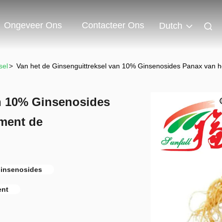
Ongeveer Ons
Contacteer Ons
Dutch
sel
>
Van het de Ginsenguittreksel van 10% Ginsenosides Panax van 
an 10% Ginsenosides
ment de
Ginsenosides
ent