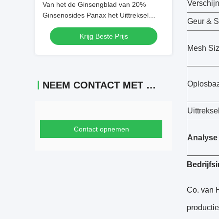
Verschij
Van het de Ginsengblad van 20%
Ginsenosides Panax het Uittreksel
Geur & 
Antimoeheid voor Drankingrediënten
Krijg Beste Prijs
Mesh Si
NEEM CONTACT MET ONS OP
Oplosbaa
Uittreks
Contact opnemen
Analyse
Bedrijfs
Co. van
producti