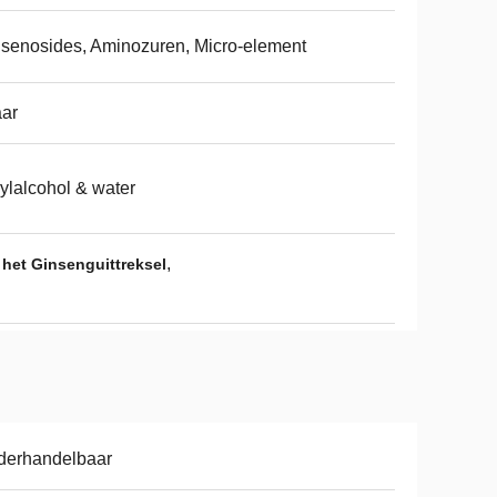
senosides, Aminozuren, Micro-element
aar
ylalcohol & water
,
het Ginsenguittreksel
derhandelbaar