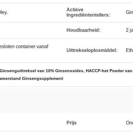
Actieve
Mey.
Gin
Ingrediëntentellers:
Houdbaarheid:
2 j
sloten container vanaf
Uittrekseloplosmiddel:
Eth
,
 Ginsenguittreksel van 10% Ginsenosides
HACCP-het Poeder van 
eweerstand Ginsengsupplement
Prijs
On