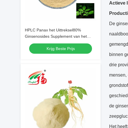
Actieve 
Producti
De ginsen
HPLC Panax het Uittreksel80%
naaldboo
Ginsenosides Supplement van het
Ginsengblad voor Schoonheidsmiddel
gemengd 
Krijg Beste Prijs
binnen g
drie prov
mensen, e
grondsto
geschied
de ginse
zeepgluco
Het heeft