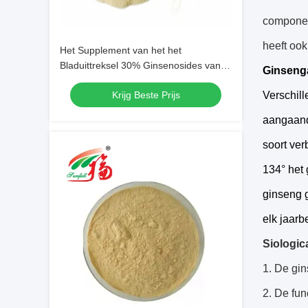
componen
heeft ook
Het Supplement van het het
Bladuittreksel 30% Ginsenosides van
Ginseng
de stamginseng voor
Krijg Beste Prijs
Verschill
Drankingrediënten
aangaand
soort ver
134° het
ginseng 
elk jaar
Siologic
1. De gin
2. De fu