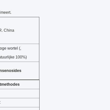
lmeert.
R. China
oge wortel (,
tuurlijke 100%)
nsenosides
tmethodes
C