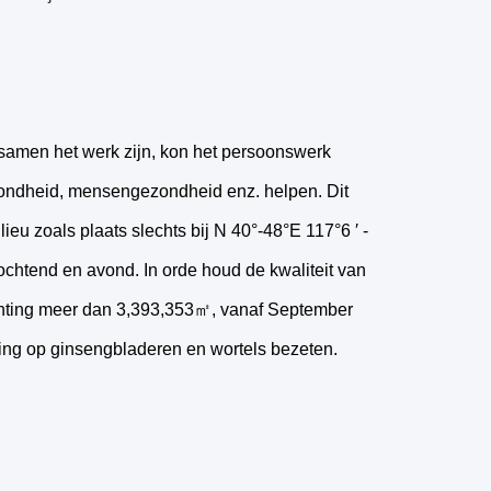
samen het werk zijn, kon het persoonswerk 
ondheid, mensengezondheid enz. helpen. 
Dit
ieu zoals plaats slechts bij N 40°-48°E 117°6 ′ -
 ochtend en avond.
In orde houd de kwaliteit van
anting meer dan 3,393,353㎡, vanaf September
ing op ginsengbladeren en wortels bezeten.