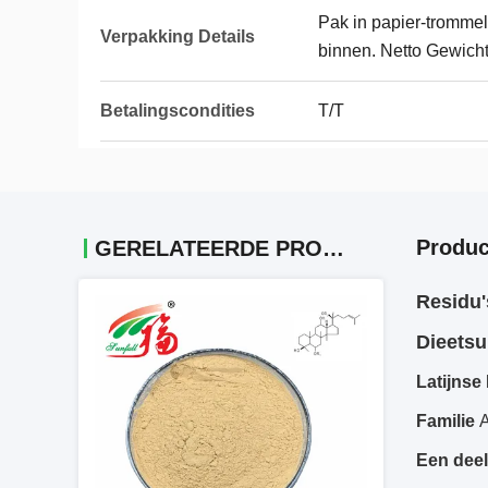
Pak in papier-trommel
Verpakking Details
binnen. Netto Gewicht
Betalingscondities
T/T
Produc
GERELATEERDE PRODUCTEN
Residu'
Dieets
Latijns
Familie
A
Een deel