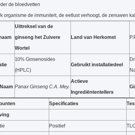
nder de bloedvetten
rk organisme de immuniteit, de eetlust verhoogt, de zenuwen ka
Uittreksel van de
tnaam
ginseng het Zuivere
Land van Herkomst
P.
Wortel
10% Ginsenosides
Dr
atie
Gebruikt installatiedeel
(HPLC)
Na
Actieve
e Naam
Panax Ginseng C.A. Mey.
Gi
Ingrediëntentellers
punten
Specificaties
Tes
ving
tie
Positief
TL