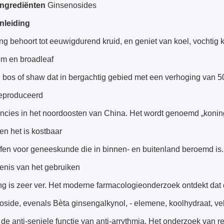
Ingrediënten
Ginsenosides
nleiding
g behoort tot eeuwigdurend kruid, en geniet van koel, vochtig k
m en broadleaf
bos of shaw dat in bergachtig gebied met een verhoging van 5
eproduceerd
incies in het noordoosten van China. Het wordt genoemd „koning 
n het is kostbaar
ffen voor geneeskunde die in binnen- en buitenland beroemd i
enis van het gebruiken
ng is zeer ver. Het moderne farmacologieonderzoek ontdekt dat
side, evenals Bèta ginsengalkynol, - elemene, koolhydraat, ve
 de anti-seniele functie van anti-arrythmia. Het onderzoek van re