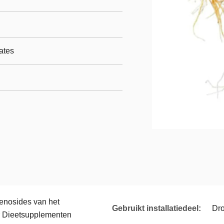
ates
enosides van het
Gebruikt installatiedeel:
Dro
or Dieetsupplementen