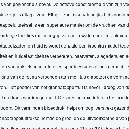
s van polyphenols bevat. De actieve constituent die van zijn 
k te zijn is ellagic zuur. Ellagic zuur is a natuurlijk - het voor
tappeluittreksel is een superieure manier om de vruchten van di
ordelige functies met inbegrip van anti-oxyderende en anti-viral 
tappelzaden en huid is wordt gehaald een krachtig middel tege
liteit en huidelasticiteit te verbeteren, haarvaten, slagaders, en ad
jden van ontsteking in artritis en sportblessures is ook gemeld
eking van de retina verbonden aan mellitus diabetes) en vermin
eren. Het poeder van het granaatappelfruit is nevel - droog van d
l en drank worden gebruikt. De voedingsmiddelen in het poeder
troom. Dit vermindert bloeddruk, helpt omloop, verstrekt gezond
anaatappeluittreksel remde de groei en de uitvoerbaarheid van 
clin-cdknetwerk, met upregulation van p21 en p27 tijdens g1-Fas