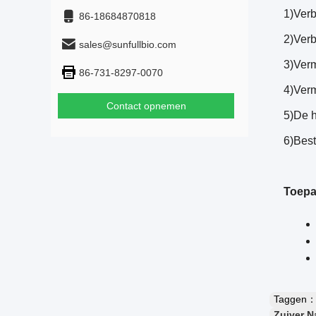
1)Verb
86-18684870818
2)Verb
sales@sunfullbio.com
3)Verm
86-731-8297-0070
4)Verm
Contact opnemen
5)De h
6)Best
Toepa
Taggen
Zuiver Na