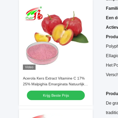
Famil
Een de
Actie
Produ
Polyp
Ellag
Het Po
Video
Versch
Acerola Kers Extract Vitamine C 17%
25% Malpighia Emarginata Natuurlijk
Vc Poeder
Produ
Krijg Beste Prijs
De gra
tradit