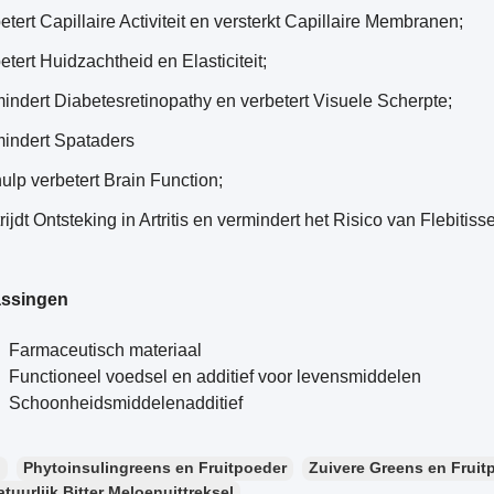
etert Capillaire Activiteit en versterkt Capillaire Membranen;
etert Huidzachtheid en Elasticiteit;
indert Diabetesretinopathy en verbetert Visuele Scherpte;
indert Spataders
ulp verbetert Brain Function;
rijdt Ontsteking in Artritis en vermindert het Risico van Flebitiss
ssingen
Farmaceutisch materiaal
Functioneel voedsel en additief voor levensmiddelen
Schoonheidsmiddelenadditief
：
Phytoinsulingreens en Fruitpoeder
Zuivere Greens en Fruit
tuurlijk Bitter Meloenuittreksel