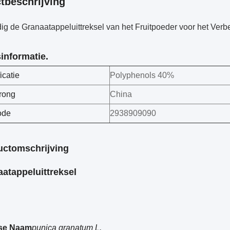
tbeschrijving
ig de Granaatappeluittreksel van het Fruitpoeder voor het Ver
informatie.
icatie
Polyphenols 40%
rong
China
ode
2938909090
uctomschrijving
atappeluittreksel
nse Naam
punica granatum L.