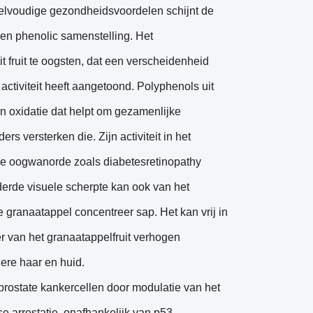
veelvoudige gezondheidsvoordelen schijnt de
komen phenolic samenstelling. Het
t fruit te oogsten, dat een verscheidenheid
activiteit heeft aangetoond. Polyphenols uit
n oxidatie dat helpt om gezamenlijke
ers versterken die. Zijn activiteit in het
. De oogwanorde zoals diabetesretinopathy
derde visuele scherpte kan ook van het
e granaatappel concentreer sap. Het kan vrij in
 van het granaatappelfruit verhogen
ere haar en huid.
prostate kankercellen door modulatie van het
e arrestatie, onafhankelijk van p53.