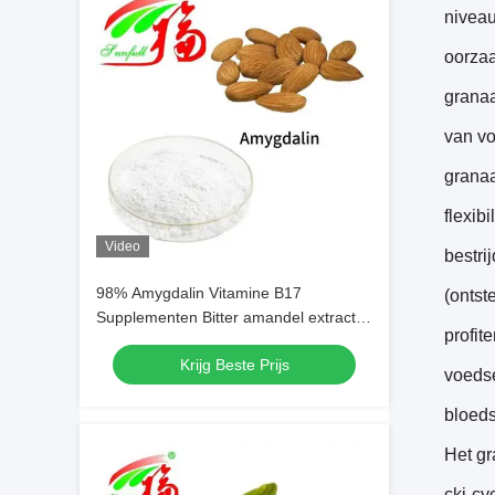
niveau
oorzaa
granaa
van vo
granaa
flexibi
Video
bestri
98% Amygdalin Vitamine B17
(ontst
Supplementen Bitter amandel extract
profit
poeder CAS 29883-15-6
Krijg Beste Prijs
voedse
bloeds
Het gr
cki-cy