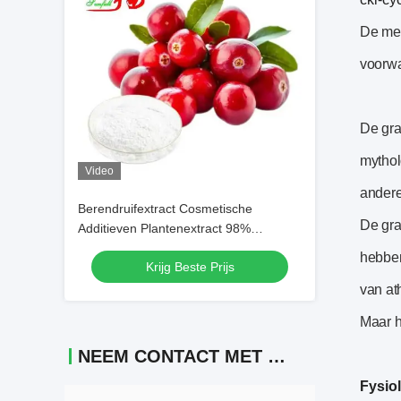
De men
voorwa
De gra
mythol
Video
andere
Berendruifextract Cosmetische
De gra
Additieven Plantenextract 98%
Ursolzuur Ursi Extract
hebben
Krijg Beste Prijs
Berendruifbladextract voor
Huidverzorging Fabriekslevering
van at
25~98% Arbutine Poeder
Maar h
NEEM CONTACT MET ONS OP
Fysio