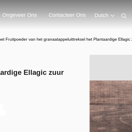
Ongeveer Ons
Contacteer Ons
Dutch
het Fruitpoeder van het granaatappeluittreksel het Plantaardige Ellagic
ardige Ellagic zuur