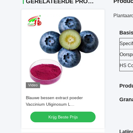
Produc
GERELATEERDE PRODUCTEN
Plantaard
Basis
Specif
Oorsp
HS C
Prod
Video
Blauwe bessen extract poeder
Grana
Vaccinium Uliginosum L
Anthocyanidinen 5% -25%
Krijg Beste Prijs
Latij