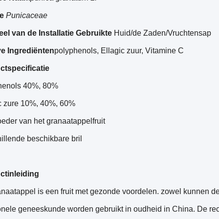
ie
Punicaceae
el van de Installatie Gebruikte
Huid/de Zaden/Vruchtensap
ve Ingrediënten
polyphenols, Ellagic zuur, Vitamine C
ctspecificatie
henols 40%, 80%
ic zure 10%, 40%, 60%
eder van het granaatappelfruit
illende beschikbare bril
ctinleiding
naatappel is een fruit met gezonde voordelen. zowel kunnen d
ionele geneeskunde worden gebruikt in oudheid in China. De re