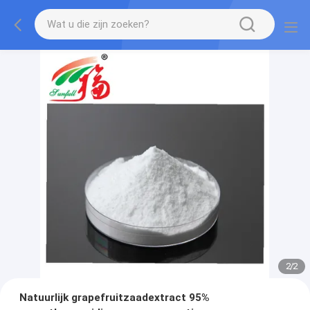
2
/
2
Natuurlijk grapefruitzaadextract 95%