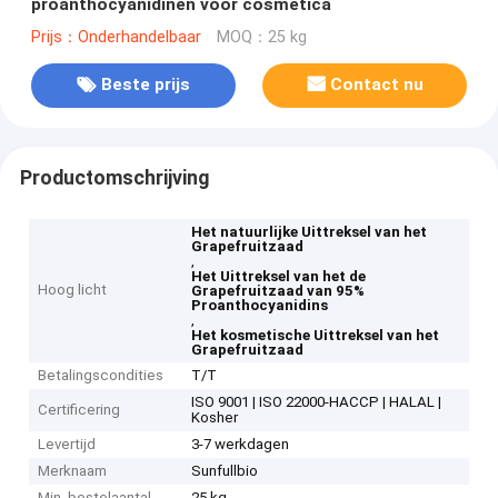
proanthocyanidinen voor cosmetica
Prijs：Onderhandelbaar
MOQ：25 kg
Beste prijs
Contact nu
Productomschrijving
Het natuurlijke Uittreksel van het
Grapefruitzaad
,
Het Uittreksel van het de
Hoog licht
Grapefruitzaad van 95%
Proanthocyanidins
,
Het kosmetische Uittreksel van het
Grapefruitzaad
Betalingscondities
T/T
ISO 9001 | ISO 22000-HACCP | HALAL |
Certificering
Kosher
Levertijd
3-7 werkdagen
Merknaam
Sunfullbio
Min. bestelaantal
25 kg