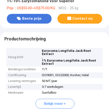
1%-10% Eurycomanone voor Superior
Prijs：US$55.00~US$75.00/KG
MOQ：25 kg
Beste prijs
Contact nu
Productomschrijving
Eurycoma Longifolia Jack Root
Extract
Hoog licht
,
1% Eurycoma Longifolia Jack Root
Extract
Betalingscondities
T/T
Certificering
ISO9001, ISO22000, Kosher, Halal
Levering vermogen
50 MT/jaar
Levertijd
3-7 werkdagen
Merknaam
Sunfullbio
Bekijk meer