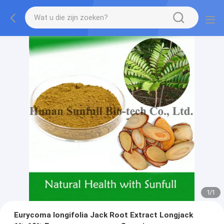
1
/
1
Eurycoma longifolia Jack Root Extract Longjack