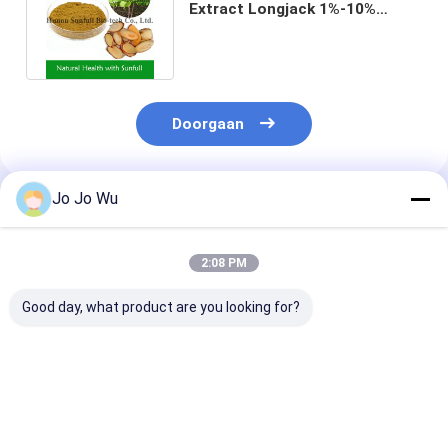
Extract Longjack 1%-10%
Eurycomanone voor Superior
Doorgaan
Jo Jo Wu
Geadviseerde Producten
2:08 PM
Good day, what product are you looking for?
Tongkat Ali Extract
Tongkat Ali Extract
0,5% Eurycom
1% Eurycomanone /
5% Eurycomanonen /
Anti Koortsige
Eurycoma Longifolia
Eurycoma Longifolia
Activiteit van